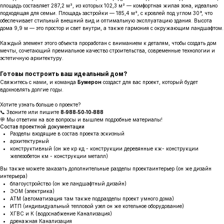
площадь составляет 287,2 м², из которых 102,3 м² — комфортная жилая зона, идеально
подходящая для семьи. Площадь застройки — 185,4 м², с кровлей под углом 30°, что
обеспечивает стильный внешний вид и оптимальную эксплуатацию здания. Высота
дома 9,9 м — это простор и свет внутри, а также гармония с окружающим ландшафтом.
Каждый элемент этого объекта проработан с вниманием к деталям, чтобы создать дом
мечты, сочетающий премиальное качество строительства, современные технологии и
эстетичную архитектуру.
Готовы построить ваш идеальный дом?
Свяжитесь с нами, и команда
Бумерон
создаст для вас проект, который будет
вдохновлять долгие годы.
Хотите узнать больше о проекте?
📞 Звоните или пишите
8‑988‑50‑10‑888
💬 Мы ответим на все вопросы и вышлем подробные материалы!
Состав проектной документации
Разделы входящие в состав проекта:эскизный
архитектурный
конструктивный (он же кр кд - конструкции деревянные кж- конструкции
железобетон км - конструкции металл)
Вы также можете заказать дополнительные разделы проектаинтерьер (он же дизайн
интерьера)
благоустройство (он же ландшафтный дизайн)
ЭОМ (электрика)
АТМ (автоматизация там также подразделы проект умного дома)
ИТП (индивидуальный тепловой узел он же котельное оборудование)
ХГВС и К (водоснабжение Канализация)
дренажная Канализация