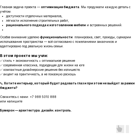
Главная задача проекта —
оптимизация бюджета
. Мы продумали каждую деталь с
учётом:
доступности отделочных материалов,
лёгкости исполнения строительных работ,
рационального подхода к изготовлению мебели
и встроенных решений.
Особое внимание уделено
функциональности
: планировка, свет, проходы, сценарии
использования пространства — всё согласовано с пожеланиями заказчиков и
адаптировано под реальную жизнь семьи.
В этом проекте мы учли:
✅ стиль + экономичность = оптимальное решение
✅ современная классика, подходящая для жизни на юге
✅ компактные дизайнерские решения без излишеств
✅ акцент на практичность, а не показную роскошь
📞
Хотите интерьер, который будет радовать глаз и при этом не выйдет за рамки
бюджета?
Свяжитесь с нами:
+7 988 5010 888
или напишите
Бумерон — архитектура. дизайн. контроль.