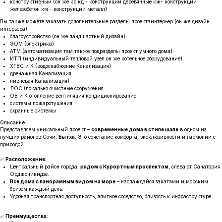
конструктивный (он же кр кд - конструкции деревянные кж- конструкции
железобетон км - конструкции металл)
Вы также можете заказать дополнительные разделы проектаинтерьер (он же дизайн
интерьера)
благоустройство (он же ландшафтный дизайн)
ЭОМ (электрика)
АТМ (автоматизация там также подразделы проект умного дома)
ИТП (индивидуальный тепловой узел он же котельное оборудование)
ХГВС и К (водоснабжение Канализация)
дренажная Канализация
ливневая Канализация)
ЛОС (локально очистные сооружения
ОВ и К отопление вентиляция кондиционирование
системы пожаротушения
охранные системы
Описание
Представляем уникальный проект –
современные дома в стиле шале
в одном из
лучших районов Сочи,
Бытха
. Это сочетание комфорта, эксклюзивности и гармонии с
природой.
✅
Расположение:
Центральный район города,
рядом с Курортным проспектом
, слева от Санатория
Орджоникидзе.
Все дома с панорамным видом на море
– наслаждайся закатами и морским
бризом каждый день.
Удобная транспортная доступность, элитное соседство, близость к инфраструктуре.
✅
Преимущества: