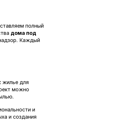
оставляем полный
ства
дома под
 надзор. Каждый
к жилье для
роект можно
ылью.
иональности и
ыха и создания