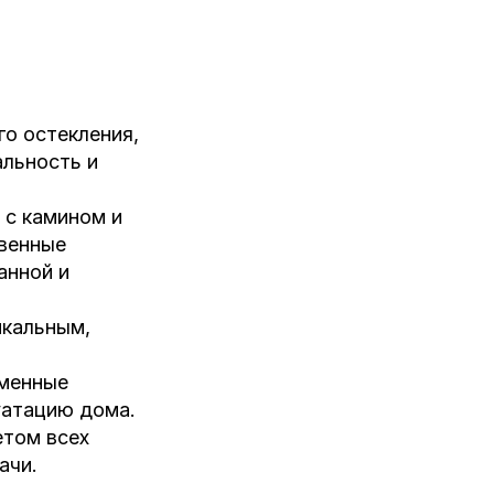
о остекления,
альность и
 с камином и
твенные
анной и
икальным,
еменные
уатацию дома.
етом всех
ачи.