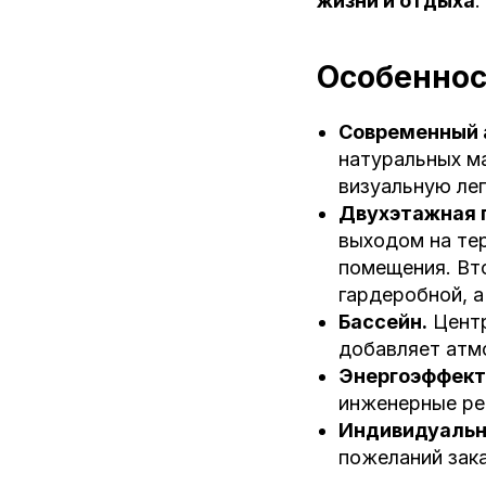
жизни и отдыха
.
Особеннос
Современный 
натуральных м
визуальную лег
Двухэтажная 
выходом на тер
помещения. Вто
гардеробной, а
Бассейн.
Центр
добавляет атмо
Энергоэффект
инженерные ре
Индивидуальн
пожеланий зака