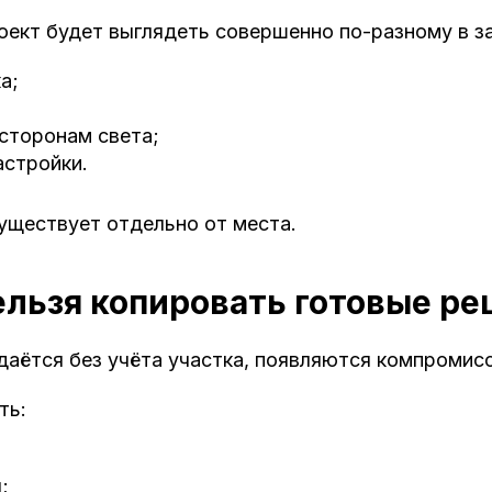
оект будет выглядеть совершенно по-разному в з
а;
сторонам света;
стройки.
уществует отдельно от места.
льзя копировать готовые р
даётся без учёта участка, появляются компромис
ть:
;