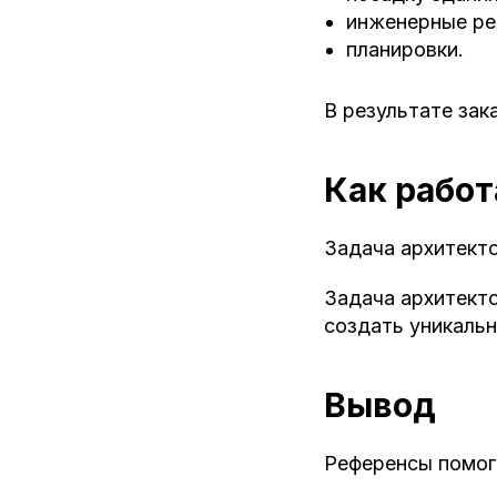
инженерные ре
планировки.
В результате зак
Как рабо
Задача архитекто
Задача архитекто
создать уникальн
Вывод
Референсы помог