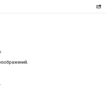
st часто
.
 изображений.
.